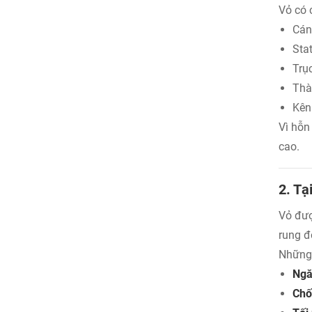
Vỏ có 
Cán
Sta
Trụ
Thà
Kên
Vì hỗn
cao.
2. Tạ
Vỏ đượ
rung đ
Những 
Ngă
Chố