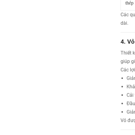
thép
Các qu
dài.
4. Vỏ
Thiết 
giúp g
Các lợ
Giả
Khả
Cải 
Đầu
Giả
Vỏ đượ