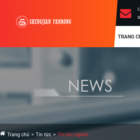
E
s
TRANG C
Trang chủ
Tin tức
Tin tức ngành