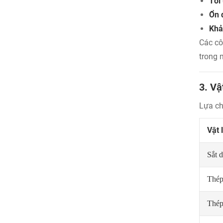
Tối
Ổn 
Khả
Các cô
trong 
3. Vậ
Lựa ch
Vật 
Sắt 
Thép
Thép