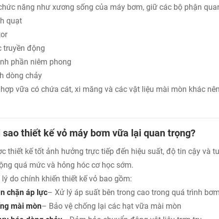
chức năng như xương sống của máy bơm, giữ các bộ phận quan
h quạt
tor
c truyền động
nh phần niêm phong
h dòng chảy
 hợp vữa có chứa cát, xi măng và các vật liệu mài mòn khác nê
i sao thiết kế vỏ máy bơm vữa lại quan trọng?
c thiết kế tốt ảnh hưởng trực tiếp đến hiệu suất, độ tin cậy và 
ộng quá mức và hỏng hóc cơ học sớm.
lý do chính khiến thiết kế vỏ bao gồm:
n chặn áp lực
– Xử lý áp suất bên trong cao trong quá trình bơ
ng mài mòn
– Bảo vệ chống lại các hạt vữa mài mòn