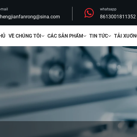
-mail
whatsapp
hengjianfanrong@sina.com
8613001811352
HỦ
VỀ CHÚNG TÔI
CÁC SẢN PHẨM
TIN TỨC
TẢI XUỐN