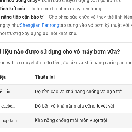
 ưu hóa dòng chảy
– Đảm bảo chuyển động vật liệu trơn tru
định kết cấu
– Hỗ trợ các bộ phận quay bên trong
 năng tiếp cận bảo trì
– Cho phép sửa chữa và thay thế linh kiệ
ng ty như
Shengjian Fanrong
tập trung vào vỏ bơm kỹ thuật với 
môi trường xây dựng đòi hỏi khắt khe.
t liệu nào được sử dụng cho vỏ máy bơm vữa?
ọn vật liệu quyết định độ bền, độ bền và khả năng chống ăn m
liệu
Thuận lợi
Độ bền cao và khả năng chống va đập tốt
dễ uốn
Độ bền và khả năng gia công tuyệt vời
 cacbon
Khả năng chống mài mòn vượt trội
 hợp kim