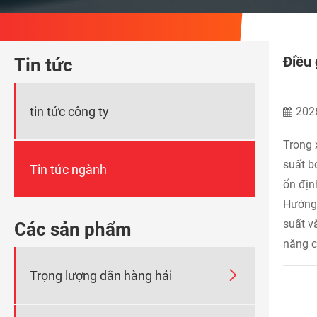
Điều 
Tin tức
tin tức công ty
202
Trong 
suất b
Tin tức ngành
ổn địn
Hướng 
suất v
Các sản phẩm
năng c

Trọng lượng dằn hàng hải