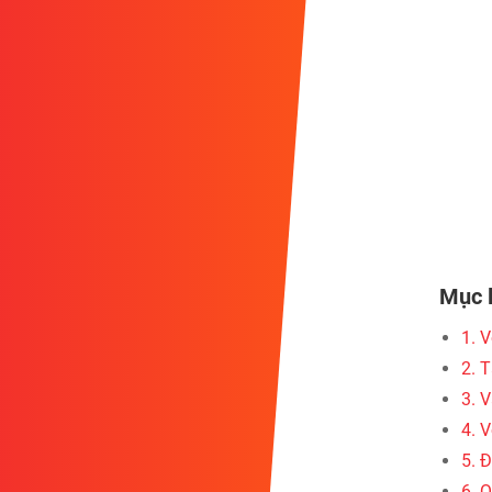
Mục 
1. 
2. 
3. 
4. 
5. 
6. 