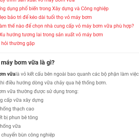
Ứng dụng phổ biến trong Xây dựng và Công nghiệp
Mẹo bảo trì để kéo dài tuổi thọ vỏ máy bơm
Làm thế nào để chọn nhà cung cấp vỏ máy bơm vữa phù hợp?
 Xu hướng tương lai trong sản xuất vỏ máy bơm
 hỏi thường gặp
 máy bơm vữa là gì?
ơm vữa
là vỏ kết cấu bên ngoài bao quanh các bộ phận làm việ
khi điều hướng dòng vữa chảy qua hệ thống bơm.
m vữa thường được sử dụng trong:
g cấp vữa xây dựng
thống thạch cao
ết bị phun bê tông
thống vữa
 chuyển bùn công nghiệp