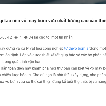
gì tạo nên vỏ máy bơm vữa chất lượng cao cần thiế
6-03-12
4
Để lại cho tôi một tin nhắn
xây dựng và xử lý vật liệu công nghiệp,
tử thi
vỏ bơm ar
đóng một 
ơm ổn định. Lớp vỏ được thiết kế tốt giúp bảo vệ các bộ phận b
h trong quá trình vận hành.
dẫn toàn diện này khám phá mọi thứ bạn cần biết về vỏ máy bơm v
à chiến lược bảo trì. Cho dù bạn là nhà thầu xây dựng, nhà phân p
ủa vỏ bơm vữa có thể cải thiện đáng kể tuổi thọ thiết bị và năng