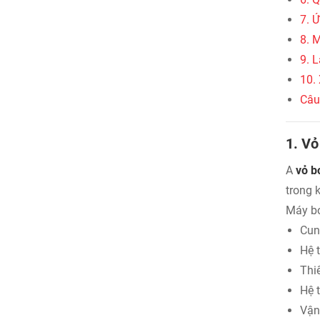
7. 
8. 
9. 
10.
Câu
1. Vỏ
A
vỏ b
trong 
Máy bơ
Cun
Hệ 
Thi
Hệ 
Vận