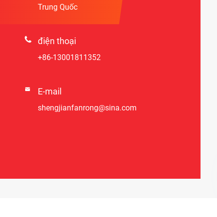
Trung Quốc

điện thoại
+86-13001811352

E-mail
shengjianfanrong@sina.com