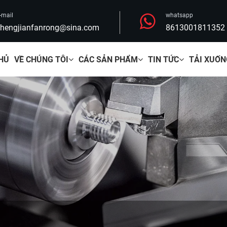
-mail
whatsapp
hengjianfanrong@sina.com
8613001811352
HỦ
VỀ CHÚNG TÔI
CÁC SẢN PHẨM
TIN TỨC
TẢI XUỐN