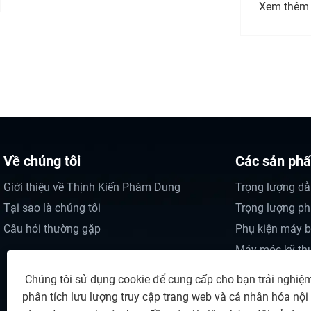
dùng cho
Xem thêm >>
chuyển t
Về chúng tôi
Các sản ph
Giới thiệu về Thịnh Kiến Phàm Dung
Trọng lượng dằ
Tại sao là chúng tôi
Trọng lượng p
Câu hỏi thường gặp
Phụ kiện máy b
Máy móc kỹ thu
Đối trọng Boom
Chúng tôi sử dụng cookie để cung cấp cho bạn trải nghiệm
phân tích lưu lượng truy cập trang web và cá nhân hóa nộ