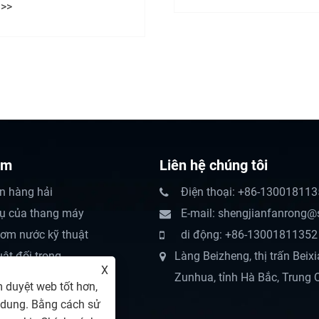
 xe cẩu đã được vận
cấp ở nước ngoài như 
hành công sang Ý.
ẩm
Liên hệ chúng tôi
n hàng hải
Điện thoại: +86-13001811
hụ của thang máy
E-mail: shengjianfanrong@
ơm nước kỹ thuật
di động: +86-13001811352
ật đối trọng
Làng Beizheng, thị trấn Beix
X
 Lift
Zunhua, tỉnh Hà Bắc, Trung
 duyệt web tốt hơn,
i dung. Bằng cách sử