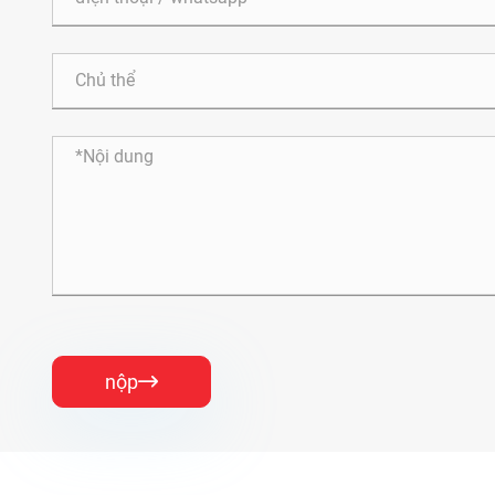
nộp
