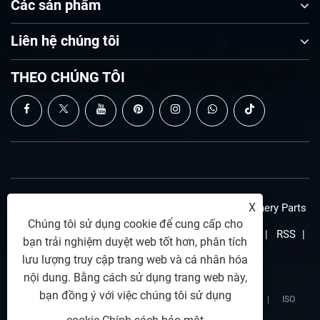
Các sản phẩm
Liên hệ chúng tôi
THEO CHÚNG TÔI
X
Bản quyền © 2025 Zunhua Shengjian fanrong Machinery Parts
Chúng tôi sử dụng cookie để cung cấp cho
Co., Ltd. Mọi quyền được bảo lưu.
Links
|
Sitemap
|
RSS
|
bạn trải nghiệm duyệt web tốt hơn, phân tích
lưu lượng truy cập trang web và cá nhân hóa
XML
|
Chính sách bảo mật
nội dung. Bằng cách sử dụng trang web này,
bạn đồng ý với việc chúng tôi sử dụng
Kết nối bảo mật SSL
|
Bảo vệ quyền riêng tư dữ liệu
|
ISO