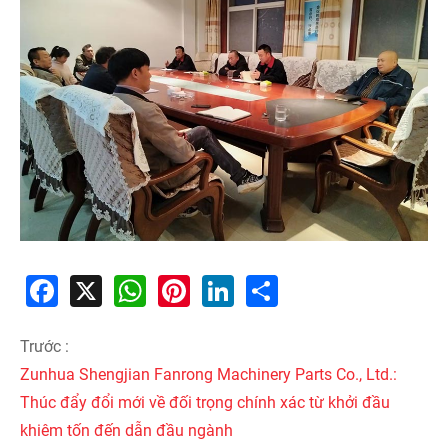
Facebook
X
WhatsApp
Pinterest
LinkedIn
Share
Trước :
Zunhua Shengjian Fanrong Machinery Parts Co., Ltd.:
Thúc đẩy đổi mới về đối trọng chính xác từ khởi đầu
khiêm tốn đến dẫn đầu ngành