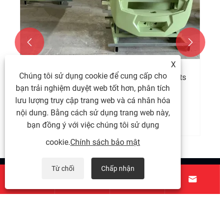


X
Chúng tôi sử dụng cookie để cung cấp cho
Zunhua Shengjian Fanrong Machinery Parts
Co., Ltd.: Giải pháp toàn diện cho những
bạn trải nghiệm duyệt web tốt hơn, phân tích
thách thức trong mua sắm đối trọng
lưu lượng truy cập trang web và cá nhân hóa
Xem thêm >>
nội dung. Bằng cách sử dụng trang web này,
bạn đồng ý với việc chúng tôi sử dụng
cookie.
Chính sách bảo mật
Từ chối
Chấp nhận
Về chúng tôi




Các sản phẩm