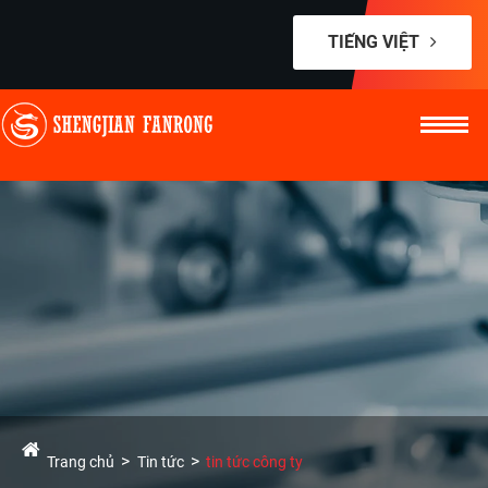
TIẾNG VIỆT
Trang chủ
Tin tức
tin tức công ty