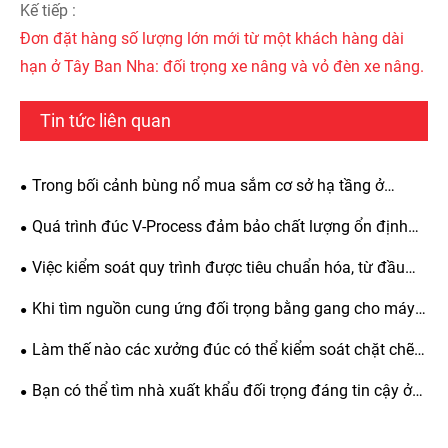
Kế tiếp :
Đơn đặt hàng số lượng lớn mới từ một khách hàng dài
hạn ở Tây Ban Nha: đối trọng xe nâng và vỏ đèn xe nâng.
Tin tức liên quan
Trong bối cảnh bùng nổ mua sắm cơ sở hạ tầng ở
Trung Đông, tại sao các đối thủ của Shengjian Fanrong
Quá trình đúc V-Process đảm bảo chất lượng ổn định
lại được khách hàng nước ngoài ưa chuộng?
như thế nào? Zunhua Shengjian Fanrong đưa ra các
Việc kiểm soát quy trình được tiêu chuẩn hóa, từ đầu
hướng dẫn tiêu chuẩn hóa để bổ sung các chất phụ trợ
đến cuối đảm bảo chất lượng của các đối trọng bằng
Khi tìm nguồn cung ứng đối trọng bằng gang cho máy
nóng chảy
gang được cung cấp ở nước ngoài như thế nào?
đào dành cho xuất khẩu, những chi tiết và tiêu chuẩn cụ
Làm thế nào các xưởng đúc có thể kiểm soát chặt chẽ
thể nào cần được kiểm soát chặt chẽ trong quá trình sản
nguyên liệu thô và phụ trợ cho quá trình đúc V-Process?
Bạn có thể tìm nhà xuất khẩu đối trọng đáng tin cậy ở
xuất theo yêu cầu?
Hướng dẫn toàn diện để thực hiện các thông số kỹ thuật
đâu? Đối trọng chất lượng cao của Zunhua Shengjian
chấp nhận tiêu chuẩn